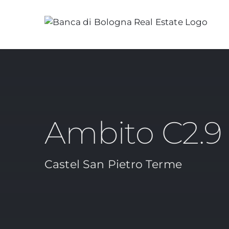
Salta
al
contenuto
Ambito C2.9 
Castel San Pietro Terme