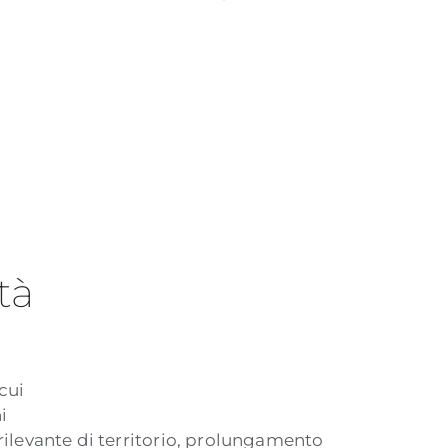
tà
cui
i
rilevante di territorio, prolungamento