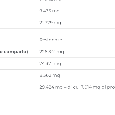
9.475 mq
21.779 mq
Residenze
ero comparto)
226.341 mq
74.371 mq
8.362 mq
29.424 mq – di cui 7.014 mq di pr