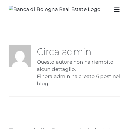
Salta
al
contenuto
Circa
admin
Questo autore non ha riempito
alcun dettaglio.
Finora admin ha creato 6 post nel
blog.
Terre della Rocca: I vini dei gessi,