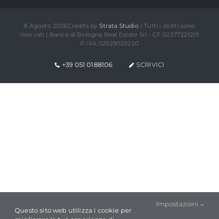
Whistleblowing
8 Agosto 2026Credits by
Strata Studio
| Tutti i diritti sono
riservati | Banca di Bologna Real Estate Srl - CF 02377221201
P.IVA 02529020220
Modello Organizzativo e Codice Etico
+39 051 0188106
SCRIVICI
Impostazioni
Questo sito web utilizza i cookie per